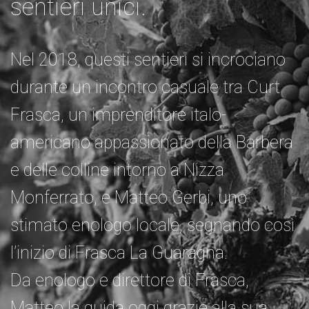
sentieri unici.
Nel 2018, questi sentieri si incrociano
durante un incontro casuale tra Curt
Frasca, un imprenditore italo-
americano appassionato della Barbera
e delle colline intorno a Nizza
Monferrato, e Matteo Gerbi, uno
stimato enologo locale, segnando così
l’inizio di Frasca La Guaragna.
Da enologo e direttore di Frasca,
Matteo la guida oggi grazie alla sua