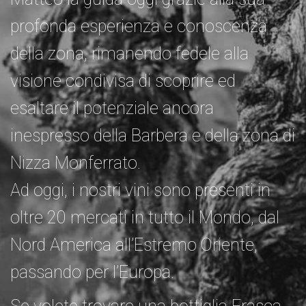
profonda esperienza e conoscenza
della zona, rimanendo fedele alla
visione condivisa di scoprire ed
esaltare il potenziale ancora
inespresso della Barbera e della zona di
Nizza Monferrato.
Ad oggi, i nostri vini sono presenti in
oltre 20 mercati in tutto il Mondo, dal
Nord America all’Estremo Oriente,
passando per l’Europa.